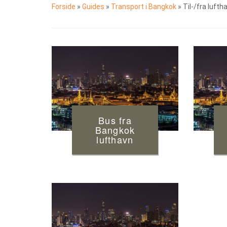
Forside
»
Guides
»
Transport i Bangkok
»
Til-/fra luft
Bus fra
Bangkok
lufthavn