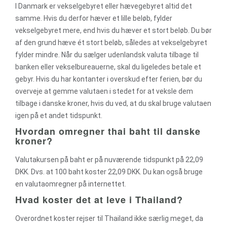
I Danmark er vekselgebyret eller hævegebyret altid det
samme. Hvis du derfor hæver et lille beløb, fylder
vekselgebyret mere, end hvis du hæver et stort beløb. Du bør
af den grund hæve ét stort beløb, således at vekselgebyret
fylder mindre. Når du sælger udenlandsk valuta tilbage til
banken eller vekselbureauerne, skal du ligeledes betale et
gebyr. Hvis du har kontanter i overskud efter ferien, bør du
overveje at gemme valutaen i stedet for at veksle dem
tilbage i danske kroner, hvis du ved, at du skal bruge valutaen
igen på et andet tidspunkt.
Hvordan omregner thai baht til danske
kroner?
Valutakursen på baht er på nuværende tidspunkt på 22,09
DKK. Dvs. at 100 baht koster 22,09 DKK. Du kan også bruge
en valutaomregner på internettet.
Hvad koster det at leve i Thailand?
Overordnet koster rejser til Thailand ikke særlig meget, da