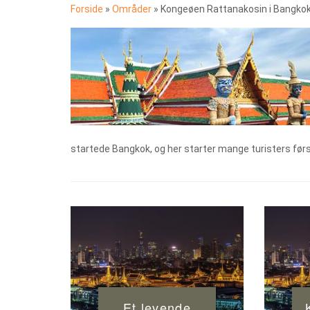
Forside
»
Områder
»
Kongeøen Rattanakosin i Bangko
startede Bangkok, og her starter mange turisters første
Et levende