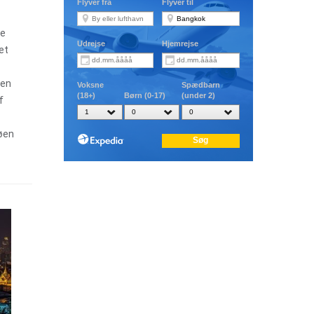
De
et
den
f
eøen