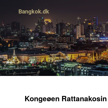
Bangkok.dk
Kongeøen Rattanakosin