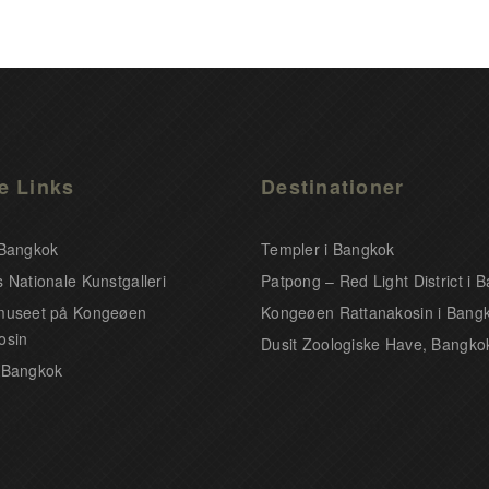
e Links
Destinationer
 Bangkok
Templer i Bangkok
 Nationale Kunstgalleri
Patpong – Red Light District i 
museet på Kongeøen
Kongeøen Rattanakosin i Bang
osin
Dusit Zoologiske Have, Bangko
 Bangkok