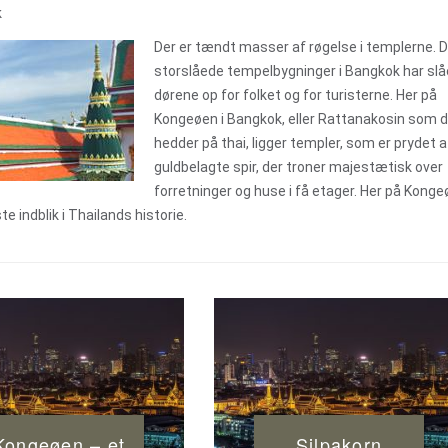
k
Der er tændt masser af røgelse i templerne. 
storslåede tempelbygninger i Bangkok har slå
dørene op for folket og for turisterne. Her på
Kongeøen i Bangkok, eller Rattanakosin som 
hedder på thai, ligger templer, som er prydet a
guldbelagte spir, der troner majestætisk over
forretninger og huse i få etager. Her på Kong
 indblik i Thailands historie.
Kongeøen – et
Silpakorn