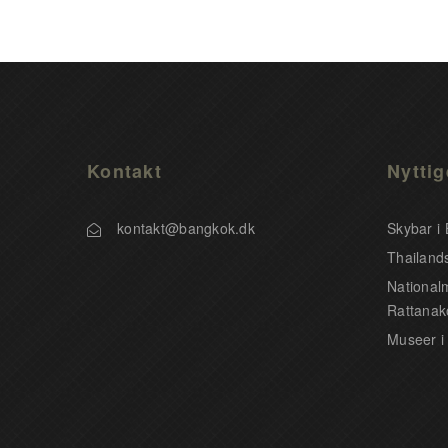
Kontakt
Nyttig
kontakt@bangkok.dk
Skybar i
Thailands
National
Rattanak
Museer i