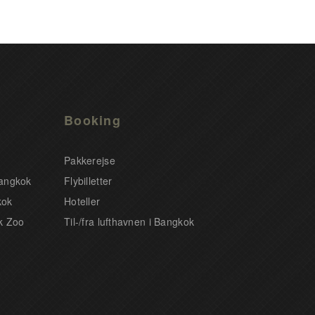
Booking
Pakkerejse
Bangkok
Flybilletter
kok
Hoteller
k Zoo
Til-/fra lufthavnen i Bangkok