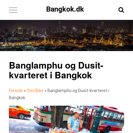
Bangkok.dk
Toggle
Navigation
Banglamphu og Dusit-
kvarteret i Bangkok
Forside
»
Områder
»
Banglamphu og Dusit-kvarteret i
Bangkok