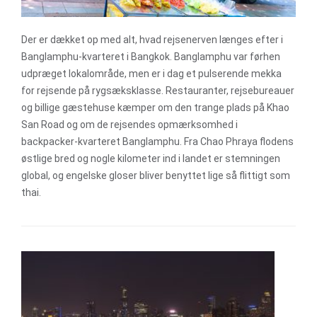
Der er dækket op med alt, hvad rejsenerven længes efter i
Banglamphu-kvarteret i Bangkok. Banglamphu var førhen
udpræget lokalområde, men er i dag et pulserende mekka
for rejsende på rygsæksklasse. Restauranter, rejsebureauer
og billige gæstehuse kæmper om den trange plads på Khao
San Road og om de rejsendes opmærksomhed i
backpacker-kvarteret Banglamphu. Fra Chao Phraya flodens
østlige bred og nogle kilometer ind i landet er stemningen
global, og engelske gloser bliver benyttet lige så flittigt som
thai.