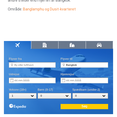
andre steder end i hjertet af Bangkok.
Område:
Banglamphu og Dusit-kvarteret