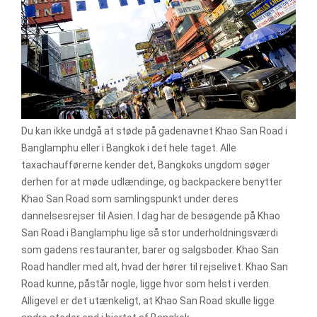
Du kan ikke undgå at støde på gadenavnet Khao San Road i
Banglamphu eller i Bangkok i det hele taget. Alle
taxachaufførerne kender det, Bangkoks ungdom søger
derhen for at møde udlændinge, og backpackere benytter
Khao San Road som samlingspunkt under deres
dannelsesrejser til Asien. I dag har de besøgende på Khao
San Road i Banglamphu lige så stor underholdningsværdi
som gadens restauranter, barer og salgsboder. Khao San
Road handler med alt, hvad der hører til rejselivet. Khao San
Road kunne, påstår nogle, ligge hvor som helst i verden.
Alligevel er det utænkeligt, at Khao San Road skulle ligge