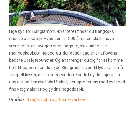
Lige syd for Banglamphu-kvarteret finder du Bangkoks
eneste bakketop. Hvad der for 200 år siden skulle have
været et stort byggeri af en pagode, blev siden til et
menneskeskabt højdedrag, der også i dag er et af byens
bedste udsigtspunkter. Og anstrenger du dig for at komme
helt til toppen, kan du nyde 360 graders vue til lyden af små
tempelklokker, der synger i vinden. For det gyldne bjerg er i
dag ejet af templet Wat Saket, der spreder sig mod øst med
fine vægmalerier og gyldne pagodespir.
Område:
Banglamphu og Dusit-kvartere