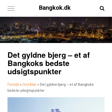
Bangkok.dk
Toggle
Navigation
Det gyldne bjerg – et af
Bangkoks bedste
udsigtspunkter
Forside
»
Områder
»
Det gyldne bjerg – et af Bangkoks
bedste udsigtspunkter